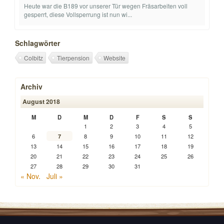
Heute war die B189 vor unserer Tür wegen Fräsarbeiten voll
gesperrt, diese Vollsperrung ist nun wi...
Schlagwörter
Colbitz
Tierpension
Website
Archiv
August 2018
M
D
M
D
F
S
S
1
2
3
4
5
6
7
8
9
10
11
12
13
14
15
16
17
18
19
20
21
22
23
24
25
26
27
28
29
30
31
« Nov.
Juli »