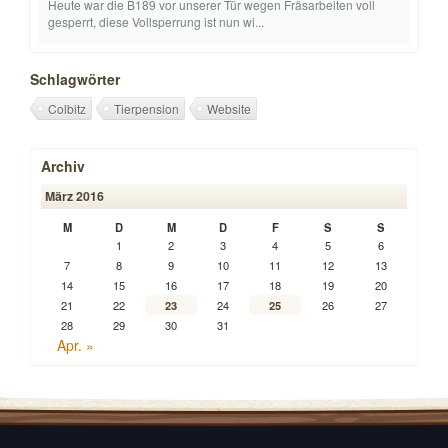
Heute war die B189 vor unserer Tür wegen Fräsarbeiten voll
gesperrt, diese Vollsperrung ist nun wi...
Schlagwörter
Colbitz
Tierpension
Website
Archiv
März 2016
M
D
M
D
F
S
S
1
2
3
4
5
6
7
8
9
10
11
12
13
14
15
16
17
18
19
20
21
22
23
24
25
26
27
28
29
30
31
Apr. »